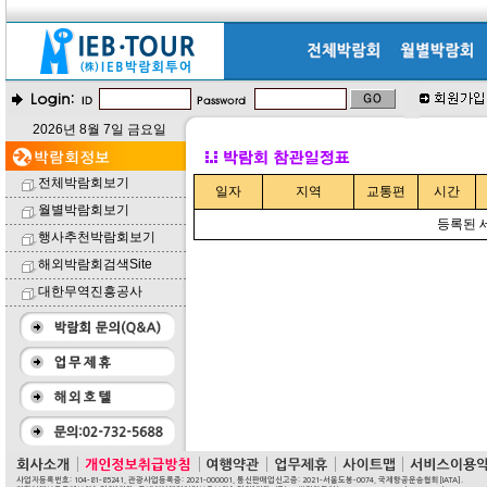
2026년 8월 7일 금요일
전체박람회보기
일자
지역
교통편
시간
월별박람회보기
등록된 
행사추천박람회보기
해외박람회검색Site
대한무역진흥공사
사업자등록번호: 104-81-85241, 관광사업등록증: 2021-000001, 통신판매업신고증: 2021-서울도봉-0074, 국제항공운송협회[IATA].