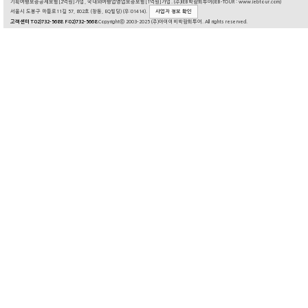
기획여행보증공제보험[2억원]가입, 국내외여행업영업보증보험[1억원]가입. (주)IEB박람회투어(IEB-TOUR : www.iebtour.com)
서울시 도봉구 마들로11길 57, 802호 (창동, EQ빌딩) (우:01414).
사업자 정보 확인
고객센터 T:02)732-5688. F:02)732-5668.
Copyrightⓒ 2003-2025 (주)아이이비박람회투어. All rights reserved.